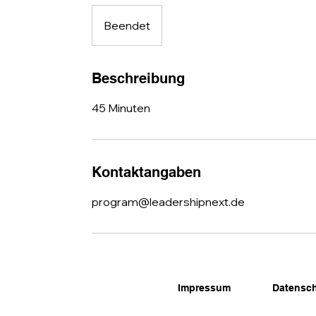
Beendet
B
e
e
n
Beschreibung
d
45 Minuten
e
t
Kontaktangaben
program@leadershipnext.de
Impressum
Datensc