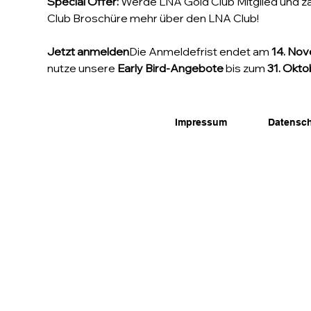
Special Offer:
 Werde LNA Gold Club Mitglied und za
Club Broschüre mehr über den LNA Club!
Jetzt anmelden
Die Anmeldefrist endet am 
14. No
nutze unsere 
Early Bird-Angebote
 bis zum 
31. Okt
Impressum
Datensc