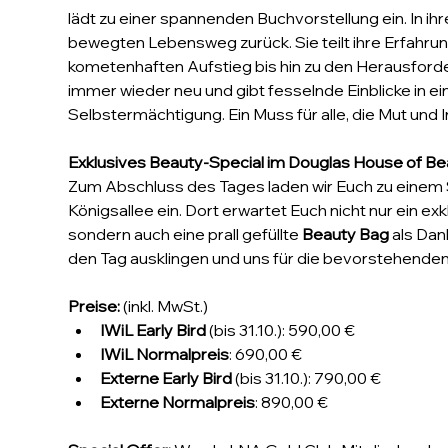
lädt zu einer spannenden Buchvorstellung ein. In ih
bewegten Lebensweg zurück. Sie teilt ihre Erfahru
kometenhaften Aufstieg bis hin zu den Herausforde
immer wieder neu und gibt fesselnde Einblicke in 
Selbstermächtigung. Ein Muss für alle, die Mut und 
Exklusives Beauty-Special im Douglas House of Be
Zum Abschluss des Tages laden wir Euch zu einem
Königsallee ein. Dort erwartet Euch nicht nur ein ex
sondern auch eine prall gefüllte 
Beauty Bag
 als Da
den Tag ausklingen und uns für die bevorstehende
Preise: 
(inkl. MwSt.)
IWiL Early Bird
 (bis 31.10.): 590,00 €
IWiL Normalpreis
: 690,00 €
Externe Early Bird
 (bis 31.10.): 790,00 €
Externe Normalpreis
: 890,00 €