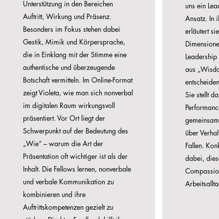
Unterstützung in den Bereichen
uns ein Lead
Auftritt, Wirkung und Präsenz.
Ansatz.
In 
Besonders im Fokus stehen dabei
erläutert s
Gestik, Mimik und Körpersprache,
Dimensione
die in Einklang mit der Stimme eine
Leadership
authentische und überzeugende
aus „Wisd
Botschaft vermitteln. Im Online-Format
entscheide
zeigt Violeta, wie man sich nonverbal
Sie stellt 
im digitalen Raum wirkungsvoll
Performance
präsentiert. Vor Ort liegt der
gemeinsam 
Schwerpunkt auf der Bedeutung des
über Verha
„Wie“ – warum die Art der
Fallen. Kon
Präsentation oft wichtiger ist als der
dabei, dies
Inhalt. Die Fellows lernen, nonverbale
Compassion
und verbale Kommunikation zu
Arbeitsallt
kombinieren und ihre
Auftrittskompetenzen gezielt zu