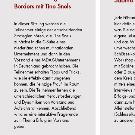
Sabine
Borders mit Tine Snels
Jede Führun
In dieser Sitzung werden die
klar defini
Teilnehmer einige der entscheidenden
was Sie daz
Strategien hören, die Tine Snels
eigene Leis
zunächst in die C-Suite eines
und das Wi
niederländischen multinationalen
unverwechs
Unternehmens und dann in den
Schlüsselk
Vorstand eines MDAX-Unternehmens
Workshop e
in Deutschland gebracht haben. Die
mit Sabine
Teilnehmer erhalten Tipps und Tricks,
oder 2 ausg
wie sie effektiv damit umgehen
dem Kreis 
können, die "einzige Frau" im Raum
mittels ei
zu sein. Die Teilnehmer lernen die
Interviews 
unterschiedlichen Herausforderungen
Erfolgs- un
und Dynamiken von Vorstand und
dann zum H
Aufsichtsrat kennen. Abschließend
Alleinstell
wird es eine interaktive Fragerunde
(Schlüsselk
zum Thema Erfolg im Vorstand
zu andere
geben.