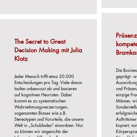
Präsenz-
The Secret to Great
kompete
Decision Making mit Julia
Bramk
Klotz
Die Busines
Jeder Mensch trifft etwa 20.000
geprägt - w
Entscheidungen pro Tag. Viele davon
Auswirkung
laufen unbewusst ab und basieren
und Präsenz
auf kognitiven Heuristen. Dabei
einzige Fra
kommt es zu systematischen
Männer, wi
Wahrnehmungsverzerrungen,
Sonderstel
sogenannten Biases wie z.B.
erfolgreich
Stereotypen und Vorurteile, die unsere
Auftrittsm
Welt in „Schubladen“ einordnen. Nur
kopiert, vo
so können wir angesichts der
Körpersprac