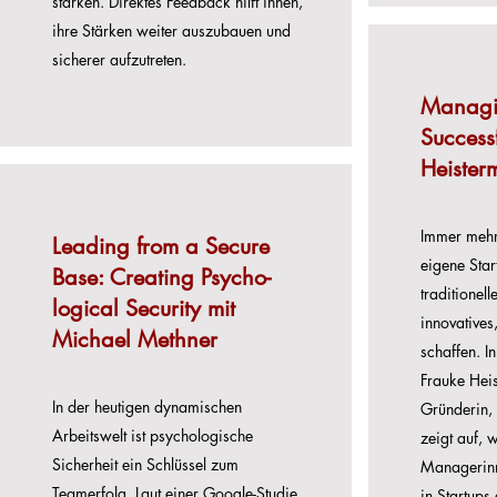
stärken. Direktes Feedback hilft ihnen,
ihre Stärken weiter auszubauen und
sicherer aufzutreten.
Managi
Successf
Heister
Immer mehr
Leading from a Secure
eigene Star
Base: Creating Psycho-
traditionel
logical Security mit
innovatives
Michael Methner
schaffen. In
Frauke Heis
In der heutigen dynamischen
Gründerin, 
Arbeitswelt ist psychologische
zeigt auf, 
Sicherheit ein Schlüssel zum
Managerinn
Teamerfolg. Laut einer Google-Studie
in Startups 