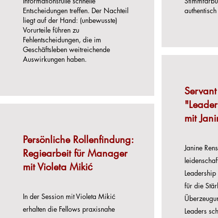
Informationsfülle schnelle
Stimmfärbu
Entscheidungen treffen. Der Nachteil
authentisch
liegt auf der Hand: (unbewusste)
Vorurteile führen zu
Fehlentscheidungen, die im
Geschäftsleben weitreichende
Auswirkungen haben.
Servant
"Leader
mit Jan
Persönliche Rollenfindung:
Janine Ren
Regiearbeit für Manager
leidenscha
mit Violeta Mikić
Leadership 
für die Stä
In der Session mit Violeta Mikić
Überzeugun
erhalten die Fellows praxisnahe
Leaders sch